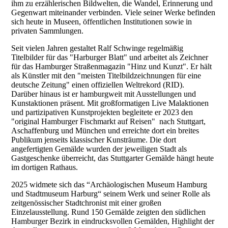
ihm zu erzählerischen Bildwelten, die Wandel, Erinnerung und
Gegenwart miteinander verbinden. Viele seiner Werke befinden
sich heute in Museen, öffentlichen Institutionen sowie in
privaten Sammlungen.
Seit vielen Jahren gestaltet Ralf Schwinge regelmäßig
Titelbilder für das "Harburger Blatt" und arbeitet als Zeichner
für das Hamburger Straßenmagazin "Hinz und Kunzt". Er hält
als Künstler mit den "meisten Titelbildzeichnungen für eine
deutsche Zeitung" einen offiziellen Weltrekord (RID).
Darüber hinaus ist er hamburgweit mit Ausstellungen und
Kunstaktionen präsent. Mit großformatigen Live Malaktionen
und partizipativen Kunstprojekten begleitete er 2023 den
"original Hamburger Fischmarkt auf Reisen" nach Stuttgart,
Aschaffenburg und München und erreichte dort ein breites
Publikum jenseits klassischer Kunsträume. Die dort
angefertigten Gemälde wurden der jeweiligen Stadt als
Gastgeschenke überreicht, das Stuttgarter Gemälde hängt heute
im dortigen Rathaus.
2025 widmete sich das “Archäologischen Museum Hamburg
und Stadtmuseum Harburg“ seinem Werk und seiner Rolle als
zeitgenössischer Stadtchronist mit einer großen
Einzelausstellung. Rund 150 Gemälde zeigten den südlichen
Hamburger Bezirk in eindrucksvollen Gemälden, Highlight der